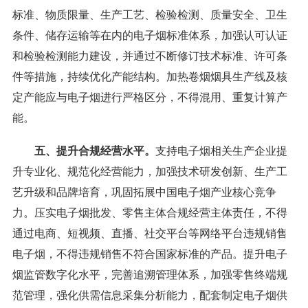
标准、物质限量、生产工艺、检验检测、质量安全、卫生
条件、储存运输等在内的电子烟标准体系，加强认可认证
和检验检测能力建设，并通过不断修订技术标准、许可条
件等措施，持续优化产能结构。加热卷烟烟具生产线及核
定产能应与电子烟进行严格区分，不得混用、重复计算产
能。
五、提升合规经营水平。
支持电子烟相关生产企业提
升专业化、规范化经营能力，加强技术研发创新、生产工
艺升级和品牌培育，巩固拓展中国电子烟产业核心竞争
力。压实电子烟批发、零售主体合规经营主体责任，不得
通过电商、短视频、直播、社交平台等网络平台违规销售
电子烟，不得违规销售不符合国家标准的产品。提升电子
烟监管数字化水平，完善追溯管理体系，加强零售终端规
范管理，强化供需信息采集分析能力，配套制定电子烟供