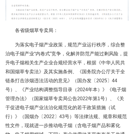
各省级烟草专卖局：
为落实电子烟产业政策，规范产业运行秩序，综合整
治电子烟产业“内卷式”竞争，化解并防范产能过剩风险，提
升电子烟相关生产企业合规经营水平，根据《中华人民共
和国烟草专卖法》及其实施条例、《国务院办公厅关于全
链条打击涉烟违法活动的意见》（国办发〔2025〕44
号）、《产业结构调整指导目录（2024年本）》《电子烟
管理办法》（国家烟草专卖局公告2022年第1号）、《关
于促进电子烟产业法治化规范化的若干政策措施（试
行）》（国烟办〔2022〕43号）等法律法规、规章和规范
性文件，现就进一步推动电子烟（含电子烟产品和雾化