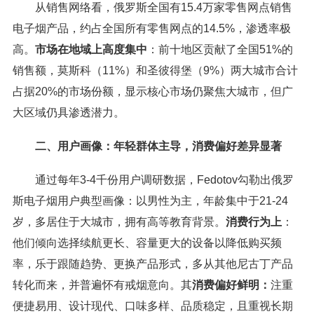
从销售网络看，俄罗斯全国有15.4万家零售网点销售
电子烟产品，约占全国所有零售网点的14.5%，渗透率极
高。
市场在地域上高度集中
：前十地区贡献了全国51%的
销售额，莫斯科（11%）和圣彼得堡（9%）两大城市合计
占据20%的市场份额，显示核心市场仍聚焦大城市，但广
大区域仍具渗透潜力。
二、用户画像：年轻群体主导，消费偏好差异显著
通过每年3-4千份用户调研数据，Fedotov勾勒出俄罗
斯电子烟用户典型画像：以男性为主，年龄集中于21-24
岁，多居住于大城市，拥有高等教育背景。
消费行为上
：
他们倾向选择续航更长、容量更大的设备以降低购买频
率，乐于跟随趋势、更换产品形式，多从其他尼古丁产品
转化而来，并普遍怀有戒烟意向。其
消费偏好鲜明：
注重
便捷易用、设计现代、口味多样、品质稳定，且重视长期